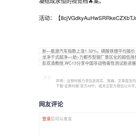
凝结成永恒的视觉档🔥案。
活动：【
8cjVGdkyAuHwSRRkeCZXbTJ
新—能源汽车指数上涨1.32%，磷酸铁锂平均报价上
龙净干式超净+<助>力都市型钢厂景区化的超低排
彭双清教授,WC13分享中国非动物毒性测试新进
声明：证券时报力求信息真实、准确，文章提及内
下载“证券时报”官方APP，或关注官方微信公众
网友评论
登录
后可以发言